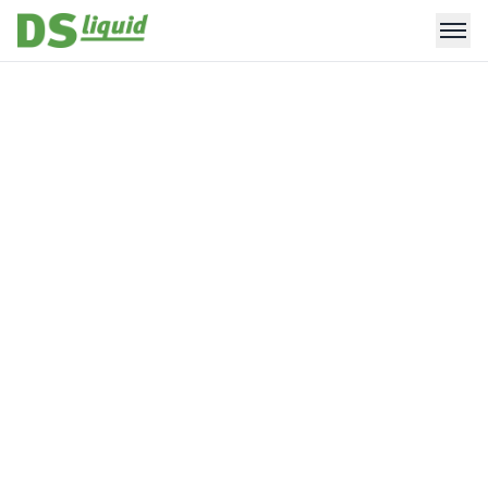
제조공정
자체 개발 선별·정련·합금 기술로 알루미늄
스크랩과 UBC를 재활용하며,
고품질 저탄소 소재(Molten & RSI)를 생산하는
통합 알루미늄 재활용 공정을 보유하고 있습니다.